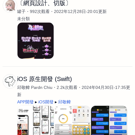
〔網頁設計、切版〕
罐子
992次觀看
2022年12月28日-20:01更新
未分類
iOS 原生開發 (Swift)
邱敬幃 Pardn Chiu
2.2k次觀看
2024年04月30日-17:35更
新
APP開發
iOS開發
邱敬幃