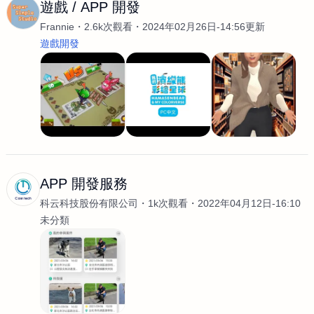
遊戲 / APP 開發
Frannie
2.6k次觀看
2024年02月26日-14:56更新
遊戲開發
APP 開發服務
科云科技股份有限公司
1k次觀看
2022年04月12日-16:10
未分類