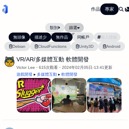
作品
專家
類別
篩選
當前排序:
活躍度
無頭像
描述少
無作品
同帳戶
Debian
CloudFunctions
Unity3D
Android
VR/AR/多媒體互動 軟體開發
Victor Lee
615次觀看
2024年02月05日-13:41更新
遊戲開發
多媒體互動
軟體開發