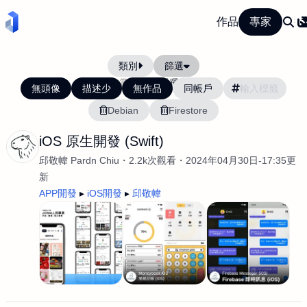
作品
專家
類別
篩選
當前排序:
活躍度
無頭像
描述少
無作品
同帳戶
Debian
Firestore
iOS 原生開發 (Swift)
邱敬幃 Pardn Chiu
2.2k次觀看
2024年04月30日-17:35更
新
APP開發
iOS開發
邱敬幃