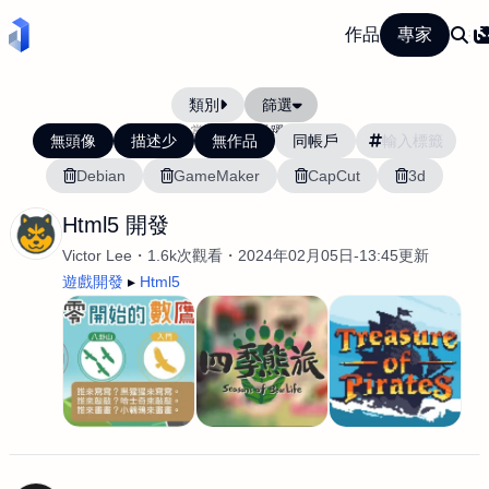
作品
專家
類別
篩選
當前排序:
活躍度
無頭像
描述少
無作品
同帳戶
Debian
GameMaker
CapCut
3d
Html5 開發
Victor Lee
1.6k次觀看
2024年02月05日-13:45更新
遊戲開發
Html5