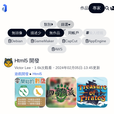
作品
專家
類別
篩選
當前排序:
活躍度
無頭像
描述少
無作品
同帳戶
Debian
GameMaker
CapCut
AppEngine
AWS
Html5 開發
Victor Lee
1.6k次觀看
2024年02月05日-13:45更新
遊戲開發
Html5