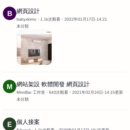
網頁設計
B
babyxkimo
1.1k次觀看
2022年01月17日-14:21
未分類
網站架設 軟體開發 網頁設計
M
MimiBar 工作室
643次觀看
2021年02月24日-14:15更新
未分類
個人接案
E