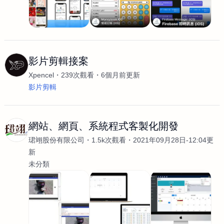
影片剪輯接案
Xpencel
239次觀看
6個月前更新
影片剪輯
網站、網頁、系統程式客製化開發
珺翊股份有限公司
1.5k次觀看
2021年09月28日-12:04更
新
未分類