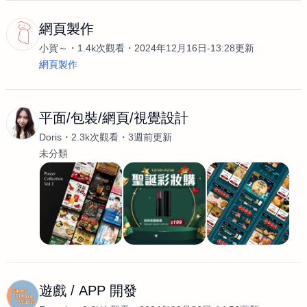
網頁製作
小賀～
1.4k次觀看
2024年12月16日-13:28更新
網頁製作
平面/包裝/網頁/視覺設計
Doris
2.3k次觀看
3週前更新
未分類
遊戲 / APP 開發