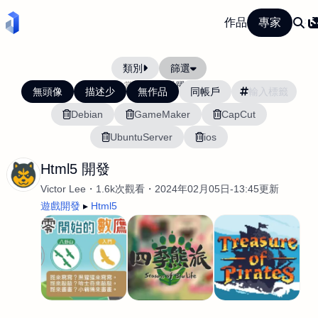
作品
專家
類別
篩選
當前排序:
活躍度
無頭像
描述少
無作品
同帳戶
Debian
GameMaker
CapCut
UbuntuServer
ios
Html5 開發
Victor Lee
1.6k次觀看
2024年02月05日-13:45更新
遊戲開發
Html5