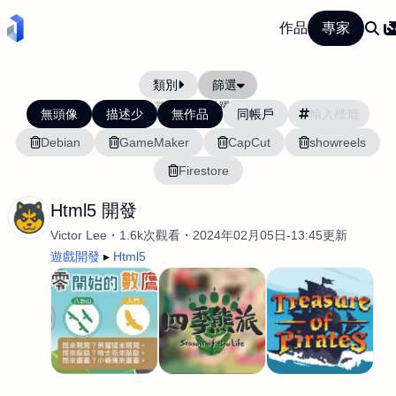
作品
專家
類別
篩選
當前排序:
活躍度
無頭像
描述少
無作品
同帳戶
Debian
GameMaker
CapCut
showreels
Firestore
Html5 開發
Victor Lee
1.6k次觀看
2024年02月05日-13:45更新
遊戲開發
Html5