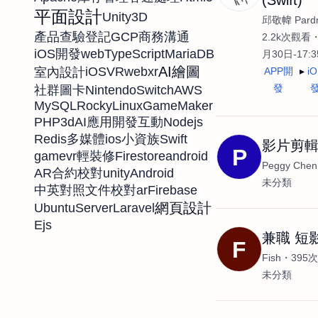
平面設計
Unity3D
邱敬幃 Pardn
GCP
產品查驗登記
商務溝通
2.2k次觀看
web
TypeScript
MariaDB
iOS開發
月30日-17:
AI繪圖
iOS
VR
webxr
室內設計
APP開
i
發
NintendoSwitch
AWS
社群圖卡
MySQL
RockyLinux
GameMaker
PHP
3d
Nodejs
AI應用開發
互動
Redis
ios
Swift
多媒體
小資族
影片剪
P
game
vr
Firestore
android
輕裝修
Peggy Chen
AR
unity
Android
合約校對
未分類
ar
Firebase
中英對照
文件校對
網頁設計
UbuntuServer
Laravel
Ejs
兼職 短
F
Fish
395
未分類