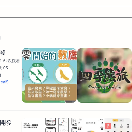
文案
AI應用
AI
網頁設計
軟體開發
網站架設網頁製
開發
設計
平面設計師
AI影片製作
P圖改圖修圖
廣告操作
1.6k次觀看
程式
商業攝影
廣告行銷服務
室內設計
網站開發
月05
新
WordPress網站架設與網站維護救援
生產設計
網頁製作
S
tml5
手
影像設計
視覺設計
自我介紹
業務外包
設計建
計
電商自媒體平面設計
長篇文案短
影片製作
長篇文案
開發
龔之聲
品牌設計
工程製圖
影像製作剪輯調色podca
產品設計
遊戲開發
網站架設
生開發