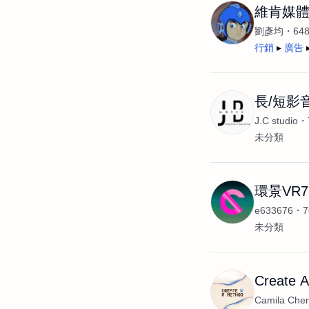
維肯媒
劉彥均
64
行銷
廣告
長/短影
J.C studio
未分類
環景VR7
e633676
未分類
Create A
Camila Che