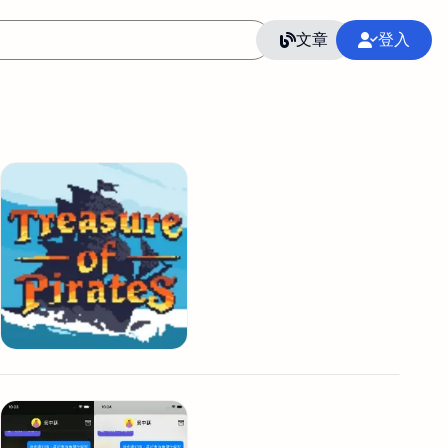
文章
登入
作
語言
整合行銷公關
冷凍空調安裝維修保養
SEO
CRM
GoogleAnalytics
整合行銷策略
接案
照片後製修圖
創業
Excel
CI醫學論文寫作投稿
Flutter
后期师酱汁
模渲染
Solidworks
插畫
攝影
設計
動畫製作
服務項目
室內設計裝修
st剪輯
品牌導航專家
3D製圖設計
影音剪輯