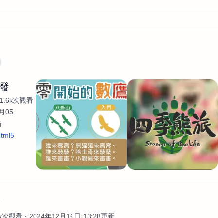
文案
AI應用
AI
網頁設計
軟體開發
網站架設網頁製
開發
設計
平面設計師
AI影片製作
P圖改圖修圖
廣告操作
1.6k次觀看
程式
商業攝影
廣告行銷服務
室內設計
網站開發
月05
新
WordPress網站架設與網站維護救援
生產設計
網頁製作
S
tml5
手
影像設計
視覺設計
自我介紹
業務外包
設計建
計
電商自媒體平面設計
長篇文案短
影片製作
長篇文案
開發
龔之聲
品牌設計
工程製圖
影像製作剪輯調色podca
產品設計
遊戲開發
網站架設
作
4k次觀看
2024年12月16日-13:28更新