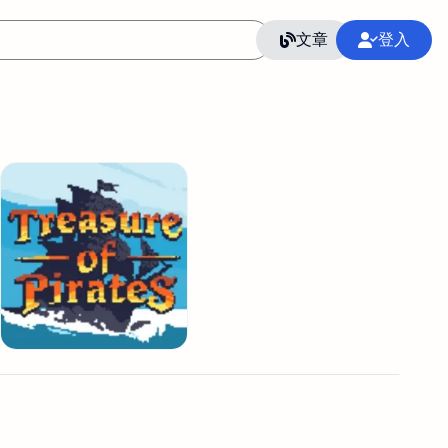
文章
登入
作
語言
整合行銷公關
冷凍空調安裝維修保養
SEO
CRM
GoogleAnalytics
整合行銷策略
接案
照片後製修圖
創業
Excel
CI醫學論文寫作投稿
Flutter
后期师酱汁
模渲染
Solidworks
插畫
攝影
設計
動畫製作
服務項目
室內設計裝修
st剪輯
品牌導航專家
3D製圖設計
影音剪輯