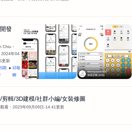
生開發
 Chiu
2024年04
35更新
OS開
邱敬
發
幃
/剪輯/3D建模/社群小編/女裝修圖
次觀看
2023年09月09日-14:41更新