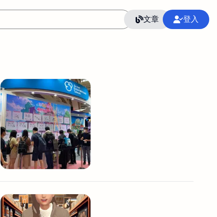
文章
登入
作
語言
整合行銷公關
冷凍空調安裝維修保養
SEO
CRM
GoogleAnalytics
整合行銷策略
接案
照片後製修圖
創業
Excel
CI醫學論文寫作投稿
Flutter
后期师酱汁
模渲染
Solidworks
插畫
攝影
設計
動畫製作
服務項目
室內設計裝修
st剪輯
品牌導航專家
3D製圖設計
影音剪輯