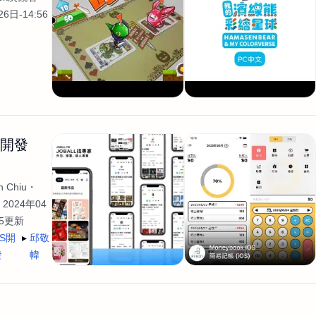
6日-14:56
生開發
 Chiu
2024年04
35更新
OS開
邱敬
發
幃
發