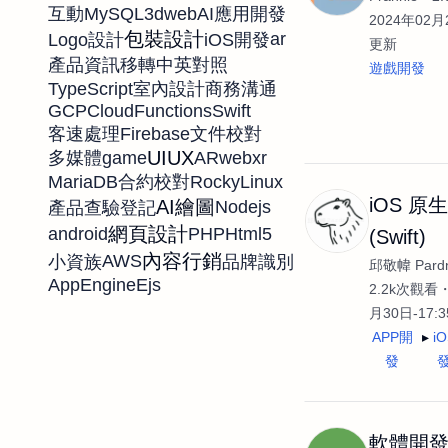
MySQL
3d
web
互動
AI應用開發
2024年02月2
包裝設計
ar
Logo設計
iOS開發
更新
產品資訊移轉
中英對照
遊戲開發
TypeScript
室內設計
商務溝通
GCP
CloudFunctions
Swift
Firebase
客速處理
文件校對
UIUX
game
AR
webxr
多媒體
MariaDB
RockyLinux
合約校對
iOS 原
AI繪圖
Nodejs
產品查驗登記
網頁設計
android
PHP
Html5
(Swift)
內容行銷
AWS
小資族
品牌識別
邱敬幃 Pardn
AppEngine
Ejs
2.2k次觀看
月30日-17:
APP開
i
發
軟體開