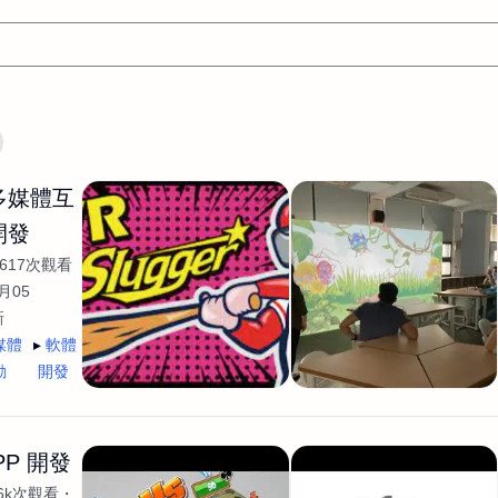
文案
AI應用
AI
網頁設計
軟體開發
網站架設網頁製
/多媒體互
設計
平面設計師
AI影片製作
P圖改圖修圖
廣告操作
開發
程式
商業攝影
廣告行銷服務
室內設計
網站開發
617次觀看
WordPress網站架設與網站維護救援
生產設計
網頁製作
S
月05
新
手
影像設計
視覺設計
自我介紹
業務外包
設計建
媒體
軟體
計
電商自媒體平面設計
長篇文案短
影片製作
長篇文案
動
開發
開發
龔之聲
品牌設計
工程製圖
影像製作剪輯調色podca
產品設計
遊戲開發
網站架設
PP 開發
.6k次觀看