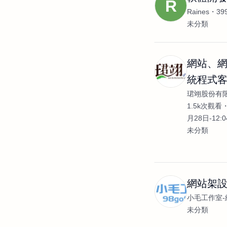
R
Raines
3
未分類
網站、
統程式
珺翊股份有
發
1.5k次觀看
月28日-12:
未分類
網站架設
小毛工作室-
未分類