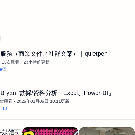
文案
AI應用
AI
網頁設計
軟體開發
網站架設網頁製
服務（商業文件／社群文案）｜quietpen
設計
平面設計師
AI影片製作
P圖改圖修圖
廣告操作
16次觀看
23小時前更新
程式
商業攝影
廣告行銷服務
室內設計
網站開發
翻譯
WordPress網站架設與網站維護救援
生產設計
網頁製作
S
手
影像設計
視覺設計
自我介紹
業務外包
設計建
ryan_數據/資料分析「Excel、Power BI」
計
電商自媒體平面設計
長篇文案短
影片製作
長篇文案
1k次觀看
2025年02月05日-10:11更新
開發
龔之聲
品牌設計
工程製圖
影像製作剪輯調色podca
erBI
產品設計
遊戲開發
網站架設
/多媒體互