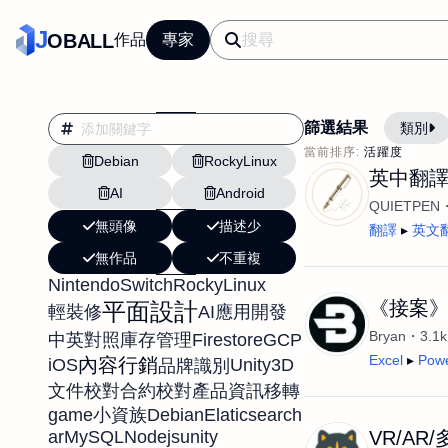
J
OBALL
作品
專家
篩選結果
類別
當前排序:
活躍度
Debian
RockyLinux
翻譯
行銷
英中翻譯
AI
Android
影片剪輯
平面
QUIETPEN
無頭像
描述少
設計插畫
pt副業
翻譯
英文
無作品
不重複
網站設計與架設
NintendoSwitch
RockyLinux
文案撰寫翻譯虛擬助
《接案》B
平面設計
輕裝修
AI應用開發
DM傳單海報平面設
Bryan
3.
Firestore
GCP
中英對照
庫存管理
插畫設計
APP
Excel
Pow
內容行銷
iOS
Unity3D
品牌識別
文件校對
合約校對
產品資訊移轉
影音
戶外vlog
game
Debian
Elaticsearch
小資族
ar
MySQL
Nodejs
unity
VR/AR