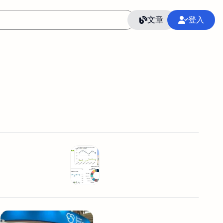
文章
登入
作
語言
整合行銷公關
冷凍空調安裝維修保養
SEO
CRM
GoogleAnalytics
整合行銷策略
接案
照片後製修圖
創業
Excel
CI醫學論文寫作投稿
Flutter
后期师酱汁
模渲染
Solidworks
插畫
攝影
設計
動畫製作
服務項目
室內設計裝修
st剪輯
品牌導航專家
3D製圖設計
影音剪輯