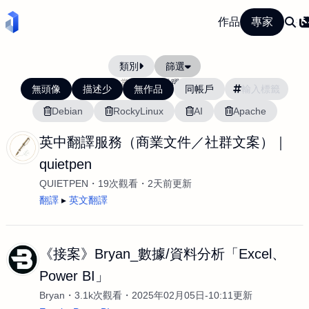
作品
專家
類別
篩選
當前排序:
活躍度
無頭像
描述少
無作品
同帳戶
Debian
RockyLinux
AI
Apache
英中翻譯服務（商業文件／社群文案）｜
quietpen
QUIETPEN
19次觀看
2天前更新
翻譯
英文翻譯
《接案》Bryan_數據/資料分析「Excel、
Power BI」
Bryan
3.1k次觀看
2025年02月05日-10:11更新