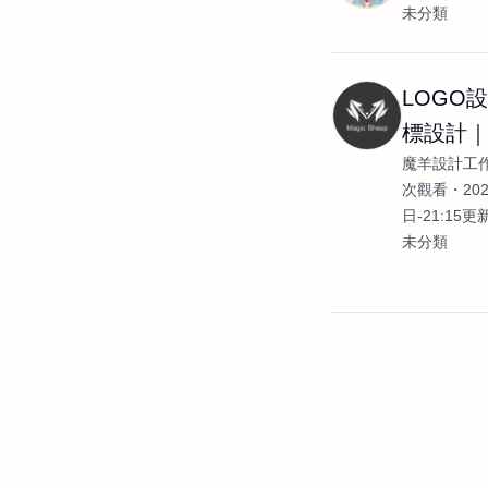
未分類
LOGO
標設計
魔羊設計工
計工作
次觀看
20
日-21:15更
未分類