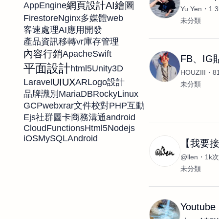
網頁設計
AI繪圖
AppEngine
Yu Yen
1.
Firestore
Nginx
web
多媒體
未分類
客速處理
AI應用開發
vr
產品資訊移轉
庫存管理
內容行銷
Apache
Swift
FB、I
平面設計
html5
Unity3D
HOUZIII
8
UIUX
Laravel
AR
Logo設計
未分類
MariaDB
RockyLinux
品牌識別
GCP
webxr
ar
PHP
文件校對
互動
Ejs
android
社群圖卡
商務溝通
CloudFunctions
Html5
Nodejs
iOS
MySQL
Android
【我要接
@llen
1k
未分類
Youtub