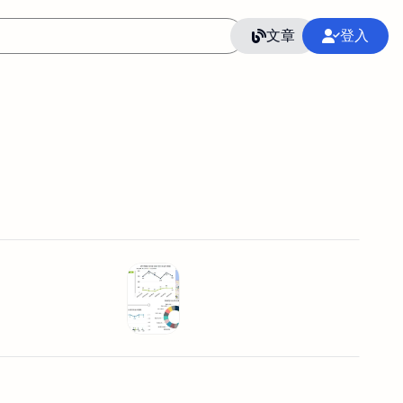
文章
登入
作
語言
整合行銷公關
冷凍空調安裝維修保養
SEO
CRM
GoogleAnalytics
整合行銷策略
接案
照片後製修圖
創業
Excel
CI醫學論文寫作投稿
Flutter
后期师酱汁
模渲染
Solidworks
插畫
攝影
設計
動畫製作
服務項目
室內設計裝修
st剪輯
品牌導航專家
3D製圖設計
影音剪輯