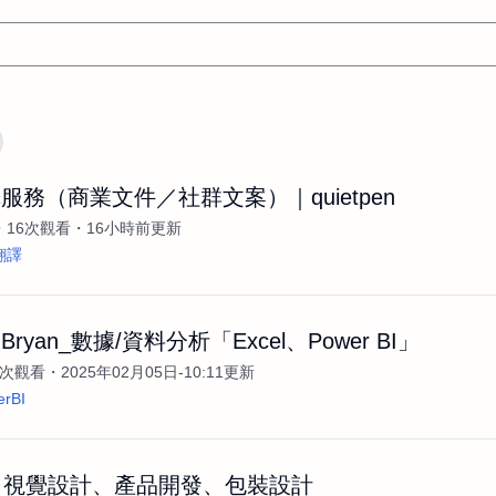
文案
AI應用
AI
網頁設計
軟體開發
網站架設網頁製
服務（商業文件／社群文案）｜quietpen
設計
平面設計師
AI影片製作
P圖改圖修圖
廣告操作
16次觀看
16小時前更新
程式
商業攝影
廣告行銷服務
室內設計
網站開發
翻譯
WordPress網站架設與網站維護救援
生產設計
網頁製作
S
手
影像設計
視覺設計
自我介紹
業務外包
設計建
ryan_數據/資料分析「Excel、Power BI」
計
電商自媒體平面設計
長篇文案短
影片製作
長篇文案
1k次觀看
2025年02月05日-10:11更新
開發
龔之聲
品牌設計
工程製圖
影像製作剪輯調色podca
erBI
產品設計
遊戲開發
網站架設
en｜視覺設計、產品開發、包裝設計