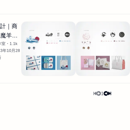
設計｜商
｜魔羊設
作室
1.1k
室
23年10月28
新
1
系統公告
功能回饋
廣告投放
收費方式
服務條款
隱私政策
關於JOBALL