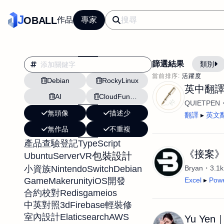
J
OBALL
作品
專家
篩選結果
類別
當前排序:
活躍度
Debian
RockyLinux
翻譯
行銷
英中翻譯
AI
CloudFunctions
影片剪輯
平面
QUIETPEN
無頭像
描述少
設計插畫
pt副業
翻譯
英文
無作品
不重複
網站設計與架設
TypeScript
產品查驗登記
文案撰寫翻譯虛擬助
《接案》B
包裝設計
UbuntuServer
VR
DM傳單海報平面設
NintendoSwitch
Debian
小資族
Bryan
3.
插畫設計
APP
GameMaker
unity
iOS開發
Excel
Pow
Redis
game
ios
合約校對
影音
戶外vlog
3d
Firebase
中英對照
輕裝修
Elaticsearch
AWS
室內設計
Yu Y