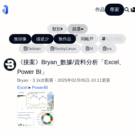
作品
專家
類別
篩選
當前排序:
活躍度
無頭像
描述少
無作品
同帳戶
Debian
RockyLinux
AI
ios
《接案》Bryan_數據/資料分析「Excel、
Power BI」
Bryan
3.1k次觀看
2025年02月05日-10:11更新
Excel
PowerBI