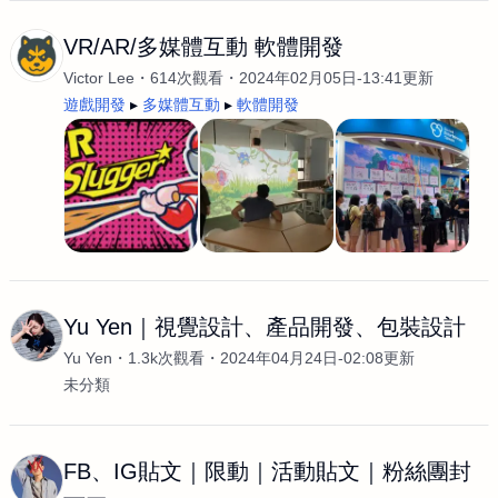
VR/AR/多媒體互動 軟體開發
Victor Lee
614次觀看
2024年02月05日-13:41更新
遊戲開發
多媒體互動
軟體開發
Yu Yen｜視覺設計、產品開發、包裝設計
Yu Yen
1.3k次觀看
2024年04月24日-02:08更新
未分類
FB、IG貼文｜限動｜活動貼文｜粉絲團封