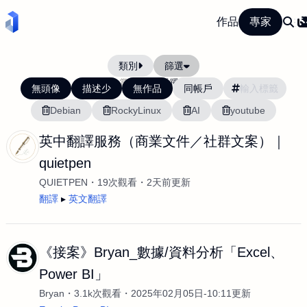
作品
專家
類別
篩選
當前排序:
活躍度
無頭像
描述少
無作品
同帳戶
Debian
RockyLinux
AI
youtube
英中翻譯服務（商業文件／社群文案）｜
quietpen
QUIETPEN
19次觀看
2天前更新
翻譯
英文翻譯
《接案》Bryan_數據/資料分析「Excel、
Power BI」
Bryan
3.1k次觀看
2025年02月05日-10:11更新