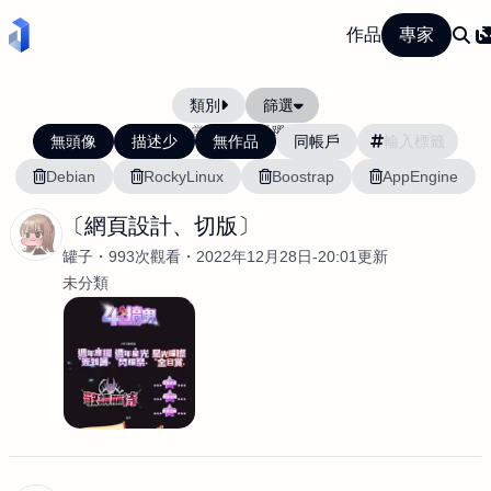
作品
專家
類別
篩選
當前排序:
活躍度
無頭像
描述少
無作品
同帳戶
Debian
RockyLinux
Boostrap
AppEngine
〔網頁設計、切版〕
罐子
993次觀看
2022年12月28日-20:01更新
未分類