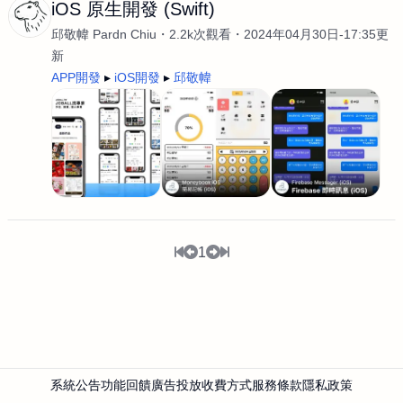
iOS 原生開發 (Swift)
邱敬幃 Pardn Chiu
2.2k次觀看
2024年04月30日-17:35更
新
APP開發
iOS開發
邱敬幃
1
系統公告
功能回饋
廣告投放
收費方式
服務條款
隱私政策