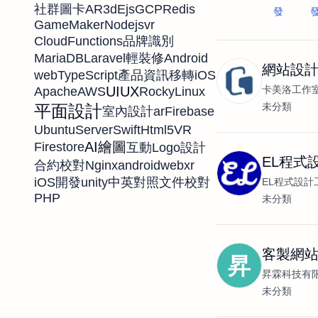
AR
3d
Ejs
GCP
Redis
社群圖卡
發
GameMaker
Nodejs
vr
CloudFunctions
品牌識別
MariaDB
Laravel
Android
輕裝修
網站設
web
TypeScript
iOS
產品資訊移轉
卡美洛工作
UIUX
Apache
AWS
RockyLinux
未分類
平面設計
ar
Firebase
室內設計
UbuntuServer
Swift
Html5
VR
AI繪圖
Firestore
互動
Logo設計
EL程式
Nginx
android
webxr
合約校對
unity
iOS開發
中英對照
文件校對
EL程式設計
PHP
未分類
客製網
昇
昇霖科技有
未分類