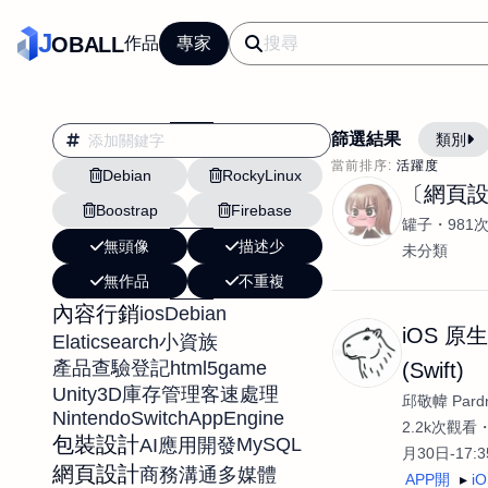
J
OBALL
作品
專家
篩選結果
類別
當前排序:
活躍度
Debian
RockyLinux
翻譯
行銷
〔網頁
Boostrap
Firebase
影片剪輯
平面
罐子
981
無頭像
描述少
設計插畫
pt副業
未分類
無作品
不重複
網站設計與架設
內容行銷
ios
Debian
文案撰寫翻譯虛擬助
iOS 原
Elaticsearch
小資族
DM傳單海報平面設
html5
game
產品查驗登記
(Swift)
插畫設計
APP
Unity3D
庫存管理
客速處理
邱敬幃 Pardn
NintendoSwitch
AppEngine
影音
戶外vlog
2.2k次觀看
包裝設計
MySQL
AI應用開發
月30日-17:
網頁設計
商務溝通
多媒體
APP開
i