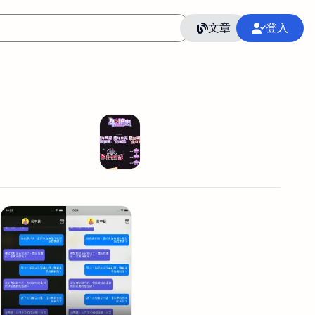
文章
登入
作
語言
整合行銷公關
冷凍空調安裝維修保養
SEO
CRM
GoogleAnalytics
整合行銷策略
接案
照片後製修圖
創業
Excel
CI醫學論文寫作投稿
Flutter
后期师酱汁
模渲染
Solidworks
插畫
攝影
設計
動畫製作
服務項目
室內設計裝修
st剪輯
品牌導航專家
3D製圖設計
影音剪輯