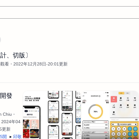
文案
AI應用
AI
網頁設計
軟體開發
網站架設網頁製
設計、切版〕
設計
平面設計師
AI影片製作
P圖改圖修圖
廣告操作
次觀看
2022年12月28日-20:01更新
程式
商業攝影
廣告行銷服務
室內設計
網站開發
WordPress網站架設與網站維護救援
生產設計
網頁製作
S
手
影像設計
視覺設計
自我介紹
業務外包
設計建
生開發
計
電商自媒體平面設計
長篇文案短
影片製作
長篇文案
開發
龔之聲
品牌設計
工程製圖
影像製作剪輯調色podca
 Chiu
產品設計
遊戲開發
網站架設
2024年04
35更新
OS開
邱敬