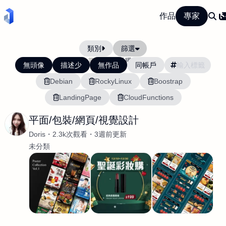
作品
專家
類別
篩選
當前排序:
活躍度
無頭像
描述少
無作品
同帳戶
Debian
RockyLinux
Boostrap
LandingPage
CloudFunctions
平面/包裝/網頁/視覺設計
Doris
2.3k次觀看
3週前更新
未分類