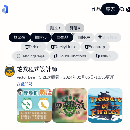
作品
專家
類別
篩選
當前排序:
活躍度
無頭像
描述少
無作品
同帳戶
Debian
RockyLinux
Boostrap
LandingPage
CloudFunctions
Unity3D
遊戲程式設計師
Victor Lee
3.2k次觀看
2024年02月05日-13:36更新
遊戲開發