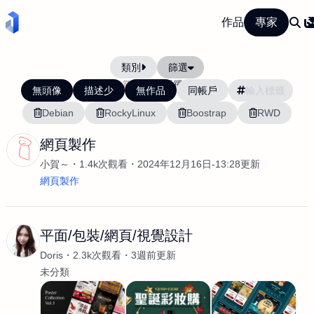
作品
專家
類別
篩選
當前排序:
活躍度
無頭像
描述少
無作品
同帳戶
Debian
RockyLinux
Boostrap
RWD
網頁製作
小賀～
1.4k次觀看
2024年12月16日-13:28更新
網頁製作
平面/包裝/網頁/視覺設計
Doris
2.3k次觀看
3週前更新
未分類