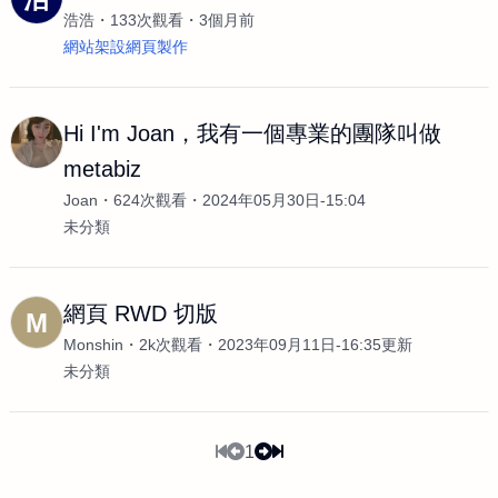
浩浩
133次觀看
3個月前
網站架設網頁製作
Hi I'm Joan，我有一個專業的團隊叫做
metabiz
Joan
624次觀看
2024年05月30日-15:04
未分類
網頁 RWD 切版
M
Monshin
2k次觀看
2023年09月11日-16:35更新
未分類
1