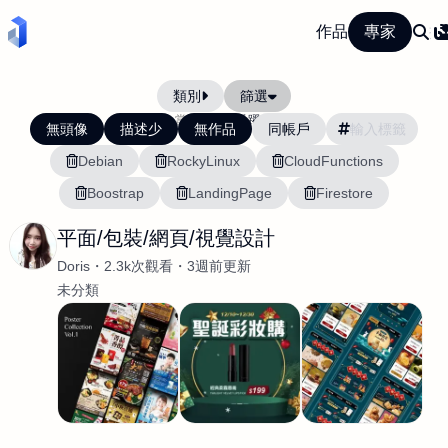
作品
專家
類別
篩選
當前排序:
活躍度
無頭像
描述少
無作品
同帳戶
Debian
RockyLinux
CloudFunctions
Boostrap
LandingPage
Firestore
平面/包裝/網頁/視覺設計
Doris
2.3k次觀看
3週前更新
未分類