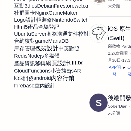
3d
ios
Debian
Firestore
webxr
互動
未分類
Nginx
GameMaker
社群圖卡
NintendoSwitch
Logo設計
輕裝修
Html5
產品查驗登記
iOS 原
UbuntuServer
商務溝通
文件校對
(Swift)
game
MariaDB
合約校對
邱敬幃 Pardn
包裝設計
庫存管理
中英對照
2.2k次觀看
Redis
Nodejs
多媒體
月30日-17:
網頁設計
UIUX
產品資訊移轉
APP開
i
CloudFunctions
Ejs
AR
小資族
發
內容行銷
android
iOS開發
Firebase
室內設計
後端開
S
SoberDian
未分類