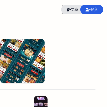
文章
登入
作
語言
整合行銷公關
冷凍空調安裝維修保養
SEO
CRM
GoogleAnalytics
整合行銷策略
接案
照片後製修圖
創業
Excel
CI醫學論文寫作投稿
Flutter
后期师酱汁
模渲染
Solidworks
插畫
攝影
設計
動畫製作
服務項目
室內設計裝修
st剪輯
品牌導航專家
3D製圖設計
影音剪輯