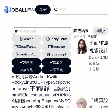
J
OBALL
作品
專家
篩選結果
類別
當前排序:
活躍度
Debian
RockyLinux
翻譯
行銷
平面/包裝
CloudFunctions
Boostrap
影片剪輯
平面
視覺設
LandingPage
TypeScript
設計插畫
pt副業
Doris
2.3
無頭像
描述少
網站設計與架設
前更新
未分類
無作品
不重複
文案撰寫翻譯虛擬助
Android
Swift
AI應用開發
DM傳單海報平面設
RockyLinux
GCP
TypeScript
VR
插畫設計
APP
平面設計
ar
Laravel
品牌識別
影音
戶外vlog
html5
Elaticsearch
unity
PHP
iOS
〔網頁
AI繪圖
web
AppEngine
vr
MySQL
AWS
Apache
Unity3D
客速處理
罐子
1k次