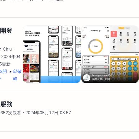
生開發
 Chiu
2024年04
35更新
OS開
邱敬
發
幃
發服務
352次觀看
2024年05月12日-08:57