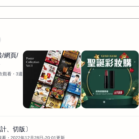
文案
AI應用
AI
網頁設計
軟體開發
網站架設網頁製
/網頁/
設計
平面設計師
AI影片製作
P圖改圖修圖
廣告操作
計
程式
商業攝影
廣告行銷服務
室內設計
網站開發
k次觀看
3週
WordPress網站架設與網站維護救援
生產設計
網頁製作
S
手
影像設計
視覺設計
自我介紹
業務外包
設計建
計
電商自媒體平面設計
長篇文案短
影片製作
長篇文案
開發
龔之聲
品牌設計
工程製圖
影像製作剪輯調色podca
產品設計
遊戲開發
網站架設
設計、切版〕
觀看
2022年12月28日-20:01更新