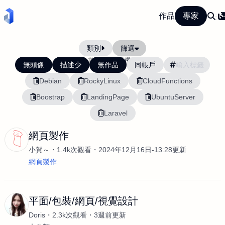
作品
專家
類別
篩選
當前排序:
活躍度
無頭像
描述少
無作品
同帳戶
Debian
RockyLinux
CloudFunctions
Boostrap
LandingPage
UbuntuServer
Laravel
網頁製作
小賀～
1.4k次觀看
2024年12月16日-13:28更新
網頁製作
平面/包裝/網頁/視覺設計
Doris
2.3k次觀看
3週前更新