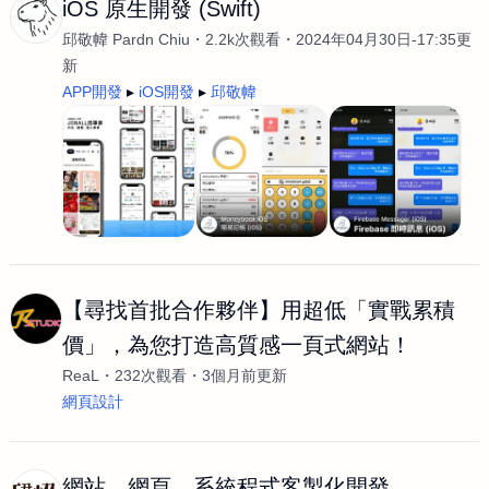
iOS 原生開發 (Swift)
邱敬幃 Pardn Chiu
2.2k次觀看
2024年04月30日-17:35更
新
APP開發
iOS開發
邱敬幃
【尋找首批合作夥伴】用超低「實戰累積
價」，為您打造高質感一頁式網站！
ReaL
232次觀看
3個月前更新
網頁設計
網站、網頁、系統程式客製化開發