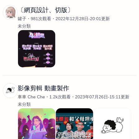
〔網頁設計、切版〕
罐子
981次觀看
2022年12月28日-20:01更新
未分類
影像剪輯 動畫製作
車車 Che Che
1.2k次觀看
2023年07月26日-15:11更新
未分類