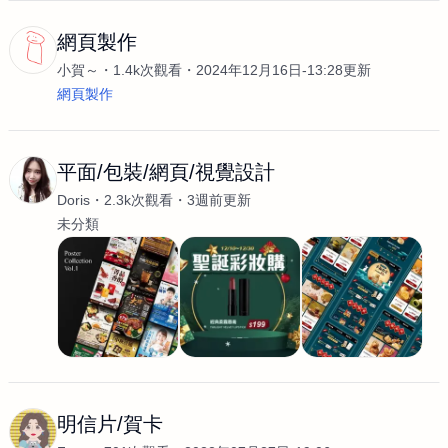
網頁製作
小賀～
1.4k次觀看
2024年12月16日-13:28更新
網頁製作
平面/包裝/網頁/視覺設計
Doris
2.3k次觀看
3週前更新
未分類
明信片/賀卡