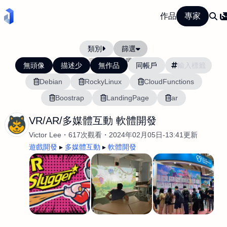
作品
專家
類別
篩選
當前排序:
活躍度
無頭像
描述少
無作品
同帳戶
Debian
RockyLinux
CloudFunctions
Boostrap
LandingPage
ar
VR/AR/多媒體互動 軟體開發
Victor Lee
617次觀看
2024年02月05日-13:41更新
遊戲開發
多媒體互動
軟體開發