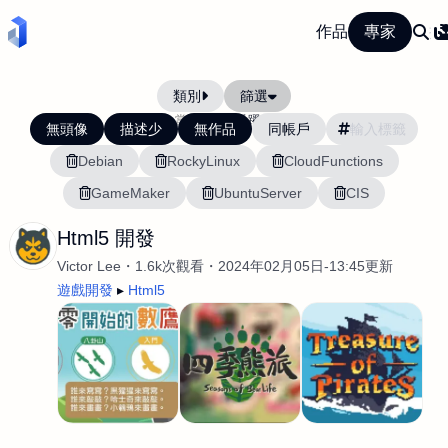
作品
專家
類別
篩選
當前排序:
活躍度
無頭像
描述少
無作品
同帳戶
Debian
RockyLinux
CloudFunctions
GameMaker
UbuntuServer
CIS
Html5 開發
Victor Lee
1.6k次觀看
2024年02月05日-13:45更新
遊戲開發
Html5