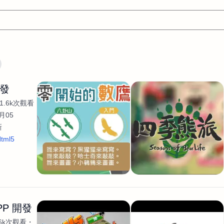
文案
AI應用
AI
網頁設計
軟體開發
網站架設網頁製
開發
設計
平面設計師
AI影片製作
P圖改圖修圖
廣告操作
1.6k次觀看
程式
商業攝影
廣告行銷服務
室內設計
網站開發
月05
新
WordPress網站架設與網站維護救援
生產設計
網頁製作
S
tml5
手
影像設計
視覺設計
自我介紹
業務外包
設計建
計
電商自媒體平面設計
長篇文案短
影片製作
長篇文案
開發
龔之聲
品牌設計
工程製圖
影像製作剪輯調色podca
產品設計
遊戲開發
網站架設
PP 開發
.6k次觀看