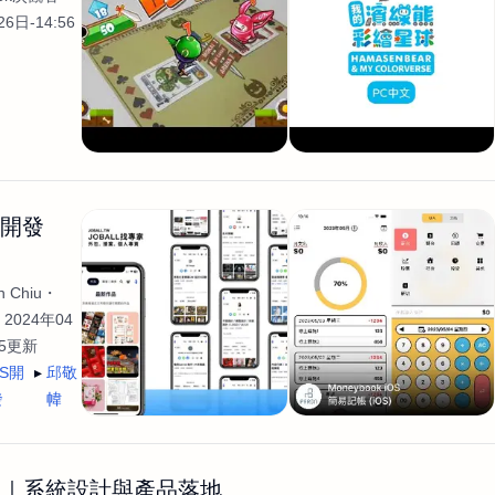
6日-14:56
生開發
 Chiu
2024年04
35更新
OS開
邱敬
發
幃
發｜系統設計與產品落地