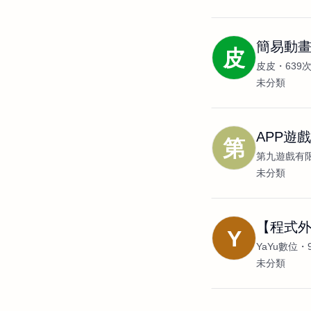
簡易動畫
皮
皮皮
639
未分類
APP遊
第
第九遊戲有
未分類
【程式外
Y
YaYu數位
未分類