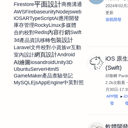
平面設計
Firestore
商務溝通
2024年02月2
AWS
Firebase
unity
Nodejs
web
更新
iOS
AR
TypeScript
AI應用開發
遊戲開發
RockyLinux
庫存管理
多媒體
內容行銷
Redis
Swift
合約校對
包裝設計
3d
產品資訊移轉
Laravel
vr
文件校對
小資族
互動
網頁設計
Android
室內設計
iOS 原
AI繪圖
ios
android
Unity3D
(Swift)
UbuntuServer
Html5
GameMaker
產品查驗登記
邱敬幃 Pardn
MySQL
Ejs
AppEngine
中英對照
2.2k次觀看
月30日-17:
APP開
i
發
軟體開