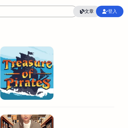
文章
登入
作
語言
整合行銷公關
冷凍空調安裝維修保養
SEO
CRM
GoogleAnalytics
整合行銷策略
接案
照片後製修圖
創業
Excel
CI醫學論文寫作投稿
Flutter
后期师酱汁
模渲染
Solidworks
插畫
攝影
設計
動畫製作
服務項目
室內設計裝修
st剪輯
品牌導航專家
3D製圖設計
影音剪輯