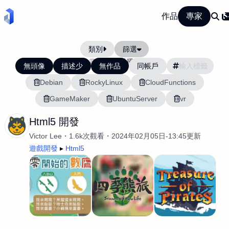
作品
專家
類別
篩選
當前排序:
活躍度
無頭像
描述少
無作品
同帳戶
Debian
RockyLinux
CloudFunctions
GameMaker
UbuntuServer
vr
Html5 開發
Victor Lee
1.6k次觀看
2024年02月05日-13:45更新
遊戲開發
Html5