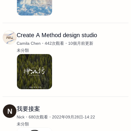
Create A Method design studio
Camila Chen
442次觀看
10個月前更新
未分類
我要接案
N
Nick
680次觀看
2022年09月28日-14:22
未分類