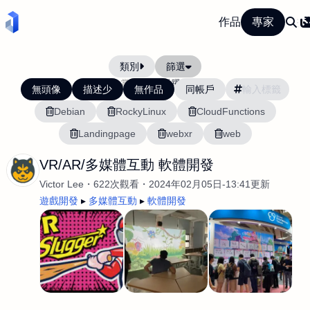
作品
專家
類別
篩選
當前排序:
活躍度
無頭像
描述少
無作品
同帳戶
Debian
RockyLinux
CloudFunctions
Landingpage
webxr
web
VR/AR/多媒體互動 軟體開發
Victor Lee
622次觀看
2024年02月05日-13:41更新
遊戲開發
多媒體互動
軟體開發