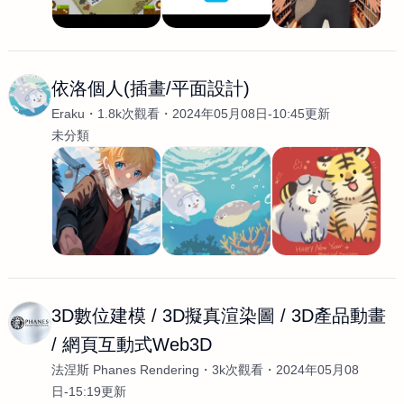
依洛個人(插畫/平面設計)
Eraku
1.8k次觀看
2024年05月08日-10:45更新
未分類
3D數位建模 / 3D擬真渲染圖 / 3D產品動畫
/ 網頁互動式Web3D
法涅斯 Phanes Rendering
3k次觀看
2024年05月08
日-15:19更新