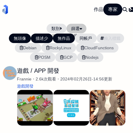
作品
專家
類別
篩選
當前排序:
活躍度
無頭像
描述少
無作品
同帳戶
Debian
RockyLinux
CloudFunctions
POSM
GCP
Nodejs
遊戲 / APP 開發
Frannie
2.6k次觀看
2024年02月26日-14:56更新
遊戲開發