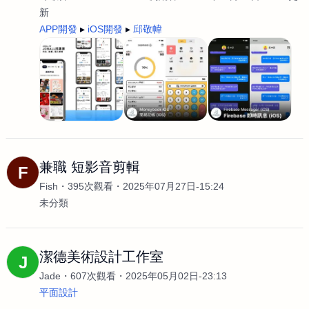
新
APP開發
iOS開發
邱敬幃
兼職 短影音剪輯
F
Fish
395次觀看
2025年07月27日-15:24
未分類
潔德美術設計工作室
J
Jade
607次觀看
2025年05月02日-23:13
平面設計