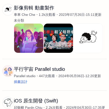
影像剪輯 動畫製作
車車 Che Che
1.2k次觀看
2023年07月26日-15:11更新
未分類
平行宇宙 Parallel studio
Parallel studio
447次觀看
2024年05月06日-12:20更新
插畫設計
iOS 原生開發 (Swift)
邱敬幃 Pardn Chiu
2.2k次觀看
2024年04月30日-17:35更