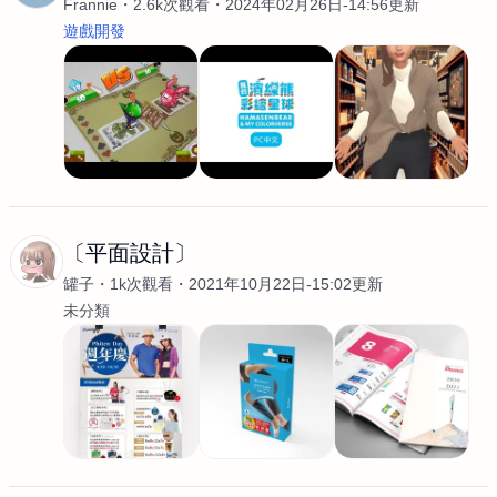
Frannie
2.6k次觀看
2024年02月26日-14:56更新
遊戲開發
〔平面設計〕
罐子
1k次觀看
2021年10月22日-15:02更新
未分類