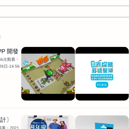
翻譯
文案
AI
網頁設計
軟體開發
網站架設網頁製
PP 開發
設計
平面設計師
AI影片製作
P圖改圖修圖
廣告操作
.6k次觀看
程式
商業攝影
廣告行銷服務
室內設計
網站開發
6日-14:56
WordPress網站架設與網站維護救援
生產設計
網頁製作
S
手
影像設計
視覺設計
自我介紹
業務外包
設計建
計
電商自媒體平面設計
長篇文案短
影片製作
長篇文案
開發
龔之聲
品牌設計
工程製圖
影像製作剪輯調色podca
產品設計
遊戲開發
網站架設
設計〕
觀看
2021