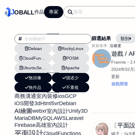
J
OBALL
作品
專家
篩選結果
類別
當前排序:
活躍度
Debian
RockyLinux
AI應用
行銷
遊戲 / A
CloudFunctions
POSM
影片剪輯
平面
Frannie
2
UbuntuServer
Apache
設計插畫
pt副業
2024年02月2
更新
無頭像
描述少
網站設計與架設
遊戲開發
無作品
不重複
文案撰寫翻譯虛擬助
ios
GCP
商務溝通
室內裝修
DM傳單海報平面設
3d
Html5
vr
Debian
iOS開發
插畫設計
APP
AI繪圖
webxr
Unity3D
室內設計
影音
戶外vlog
MariaDB
MySQL
AWS
Laravel
Firebase
〔平面
高雄室內設計
平面設計
CloudFunctions
罐子
1k次