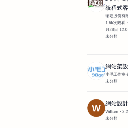
統程式
珺翊股份有
發
1.5k次觀看
月28日-12:
未分類
網站架設
小毛工作室-
未分類
網站設計
W
William
2.
未分類