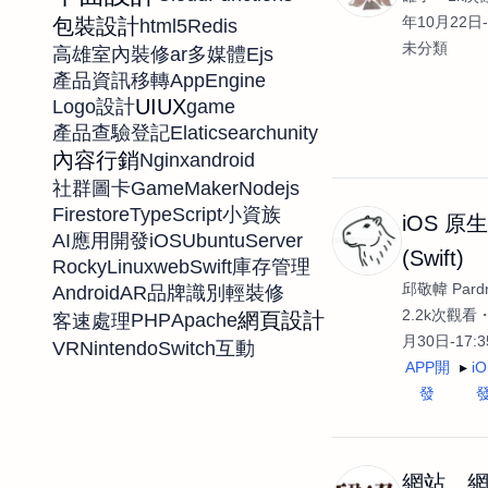
年10月22日-
包裝設計
html5
Redis
未分類
ar
Ejs
高雄室內裝修
多媒體
AppEngine
產品資訊移轉
UIUX
game
Logo設計
Elaticsearch
unity
產品查驗登記
內容行銷
Nginx
android
GameMaker
Nodejs
社群圖卡
Firestore
TypeScript
小資族
iOS 原
iOS
UbuntuServer
AI應用開發
(Swift)
RockyLinux
web
Swift
庫存管理
邱敬幃 Pardn
Android
AR
品牌識別
輕裝修
2.2k次觀看
網頁設計
PHP
Apache
客速處理
月30日-17:
VR
NintendoSwitch
互動
APP開
i
發
網站、