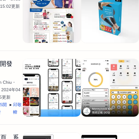
15:02更新
生開發
 Chiu
2024年04
35更新
OS開
邱敬
發
幃
網頁、系