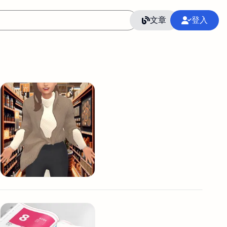
文章
登入
作
語言
整合行銷公關
冷凍空調安裝維修保養
SEO
CRM
GoogleAnalytics
整合行銷策略
接案
照片後製修圖
創業
Excel
CI醫學論文寫作投稿
Flutter
后期师酱汁
模渲染
Solidworks
插畫
攝影
設計
動畫製作
服務項目
室內設計裝修
st剪輯
品牌導航專家
3D製圖設計
影音剪輯