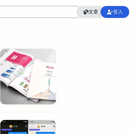
文章
登入
作
語言
整合行銷公關
冷凍空調安裝維修保養
SEO
CRM
GoogleAnalytics
整合行銷策略
接案
照片後製修圖
創業
Excel
CI醫學論文寫作投稿
Flutter
后期师酱汁
模渲染
Solidworks
插畫
攝影
設計
動畫製作
服務項目
室內設計裝修
st剪輯
品牌導航專家
3D製圖設計
影音剪輯