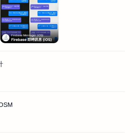
計
OSM