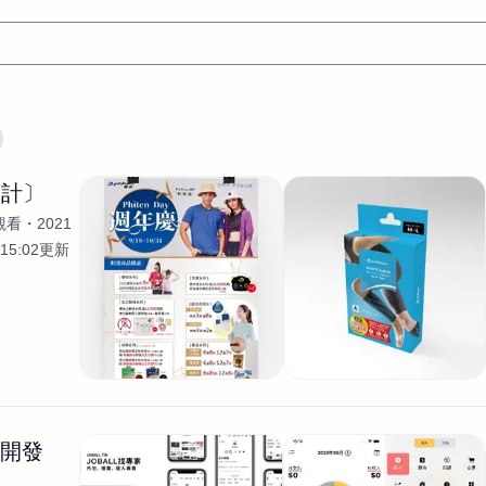
翻譯
文案
AI
網頁設計
軟體開發
網站架設網頁製
設計〕
設計
平面設計師
AI影片製作
P圖改圖修圖
廣告操作
觀看
2021
程式
商業攝影
廣告行銷服務
室內設計
網站開發
15:02更新
WordPress網站架設與網站維護救援
生產設計
網頁製作
S
手
影像設計
視覺設計
自我介紹
業務外包
設計建
計
電商自媒體平面設計
長篇文案短
影片製作
長篇文案
開發
龔之聲
品牌設計
工程製圖
影像製作剪輯調色podca
產品設計
遊戲開發
網站架設
生開發