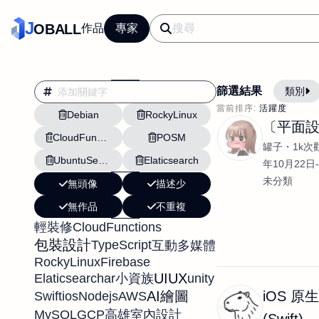
J
OBALL
作品
專家
篩選結果
類別
當前排序:
活躍度
Debian
RockyLinux
AI應用
行銷
〔平面
CloudFunctions
POSM
影片剪輯
平面
罐子
1k次
UbuntuServer
Elaticsearch
設計插畫
pt副業
年10月22日-
未分類
無頭像
描述少
網站設計與架設
無作品
不重複
文案撰寫翻譯虛擬助
CloudFunctions
輕裝修
DM傳單海報平面設
包裝設計
TypeScript
互動
多媒體
插畫設計
APP
RockyLinux
Firebase
UIUX
Elaticsearch
ar
unity
小資族
影音
戶外vlog
iOS 原
AI繪圖
Swift
ios
Nodejs
AWS
MySQL
GCP
高雄室內設計
(Swift)