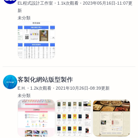
EL程式設計工作室
1.1k次觀看
2023年05月16日-11:07更
新
未分類
客製化網站版型製作
E.H.
1.2k次觀看
2021年10月26日-08:39更新
未分類