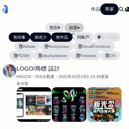
作品
專家
類別
篩選
當前排序:
活躍度
無頭像
描述少
無作品
同帳戶
Debian
RockyLinux
CloudFunctions
POSM
UbuntuServer
Firestore
CIS
LOGO/商標 設計
HOUZIII
816次觀看
2022年10月19日-23:39更新
未分類