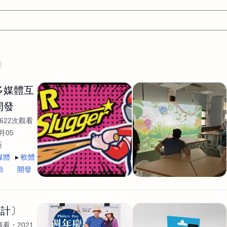
文案
AI應用
AI
網頁設計
軟體開發
網站架設網頁製
/多媒體互
設計
平面設計師
AI影片製作
P圖改圖修圖
廣告操作
開發
程式
商業攝影
廣告行銷服務
室內設計
網站開發
622次觀看
WordPress網站架設與網站維護救援
生產設計
網頁製作
S
月05
新
手
影像設計
視覺設計
自我介紹
業務外包
設計建
媒體
軟體
計
電商自媒體平面設計
長篇文案短
影片製作
長篇文案
動
開發
開發
龔之聲
品牌設計
工程製圖
影像製作剪輯調色podca
產品設計
遊戲開發
網站架設
設計〕
觀看
2021