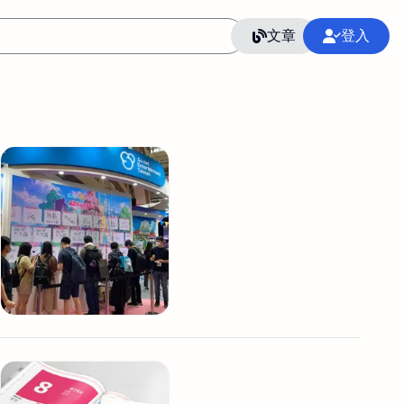
文章
登入
作
語言
整合行銷公關
冷凍空調安裝維修保養
SEO
CRM
GoogleAnalytics
整合行銷策略
接案
照片後製修圖
創業
Excel
CI醫學論文寫作投稿
Flutter
后期师酱汁
模渲染
Solidworks
插畫
攝影
設計
動畫製作
服務項目
室內設計裝修
st剪輯
品牌導航專家
3D製圖設計
影音剪輯