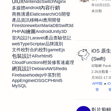
UIUX
NintendoSwitch
Nginx
年10月22日-
內容行銷
android
多媒體
未分類
Elaticsearch
商務溝通
iOS開發
產品資訊移轉
AI應用開發
Firestore
webxr
MariaDB
Swift
3d
AI繪圖
PHP
Android
Unity3D
Laravel
室內設計
產品查驗登記
web
TypeScript
ar
品牌識別
game
Ejs
文件校對
合約校對
iOS 原
包裝設計
AR
vr
html5
(Swift)
CloudFunctions
輕裝修
客速處理
邱敬幃 Pardn
網頁設計
Debian
AWS
Redis
2.2k次觀看
Firebase
Nodejs
中英對照
月30日-17:
AppEngine
iOS
GCP
Html5
APP開
i
MySQL
發
影片剪