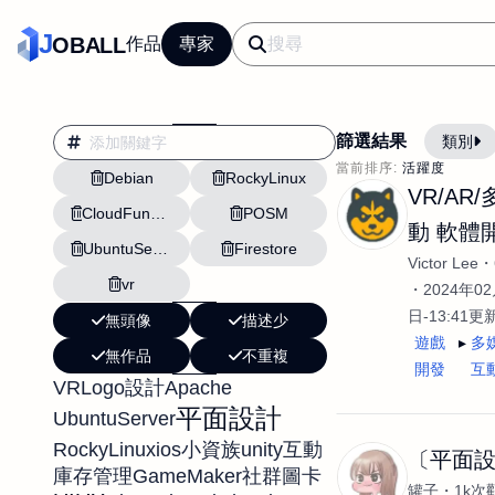
J
OBALL
作品
專家
篩選結果
類別
當前排序:
活躍度
Debian
RockyLinux
翻譯
行銷
VR/AR
CloudFunctions
POSM
影片剪輯
平面
動 軟體
UbuntuServer
Firestore
設計插畫
pt副業
Victor Lee
vr
網站設計與架設
2024年02
日-13:41更
無頭像
描述少
文案撰寫翻譯虛擬助
遊戲
多
無作品
不重複
DM傳單海報平面設
開發
互
VR
Apache
Logo設計
插畫設計
APP
平面設計
UbuntuServer
影音
戶外vlog
RockyLinux
ios
unity
小資族
互動
〔平面
GameMaker
庫存管理
社群圖卡
罐子
1k次