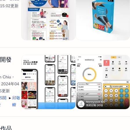
15:02更新
生開發
 Chiu
2024年04
35更新
OS開
邱敬
發
幃
輯作品