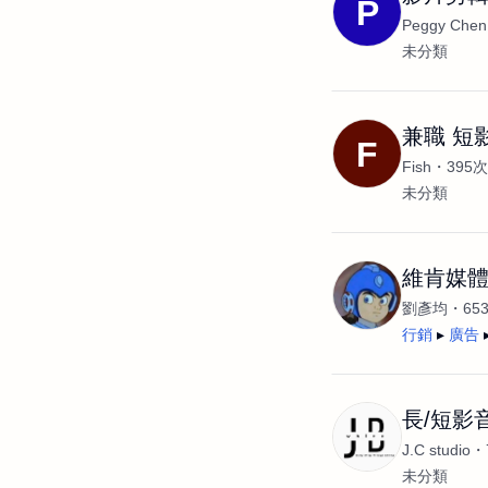
P
Peggy Chen
未分類
兼職 短
F
Fish
395
未分類
維肯媒
劉彥均
65
行銷
廣告
長/短影
J.C studio
未分類