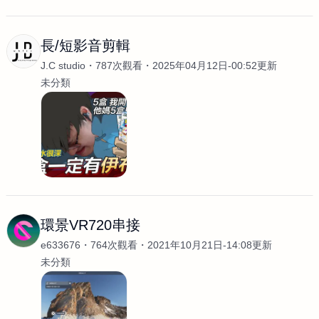
長/短影音剪輯
J.C studio
787次觀看
2025年04月12日-00:52更新
未分類
環景VR720串接
e633676
764次觀看
2021年10月21日-14:08更新
未分類