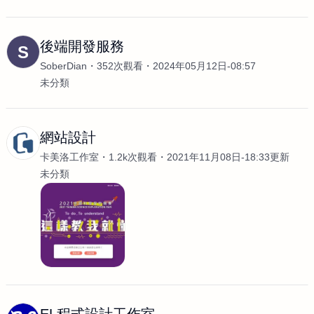
後端開發服務
S
SoberDian
352次觀看
2024年05月12日-08:57
未分類
網站設計
卡美洛工作室
1.2k次觀看
2021年11月08日-18:33更新
未分類