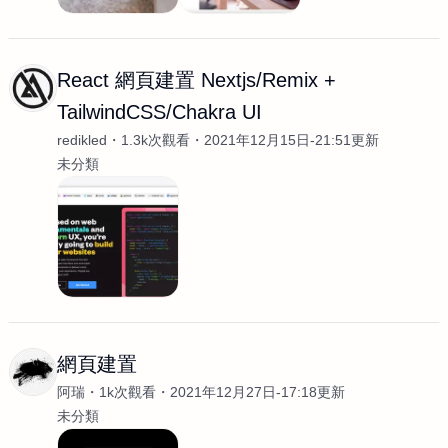
React 網頁建置 Nextjs/Remix +
TailwindCSS/Chakra UI
redikled
1.3k次觀看
2021年12月15日-21:51更新
未分類
網頁建置
阿瑞
1k次觀看
2021年12月27日-17:18更新
未分類