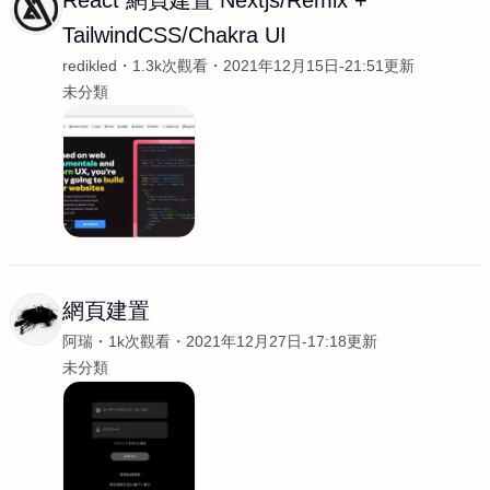
React 網頁建置 Nextjs/Remix +
TailwindCSS/Chakra UI
redikled
1.3k次觀看
2021年12月15日-21:51更新
未分類
網頁建置
阿瑞
1k次觀看
2021年12月27日-17:18更新
未分類