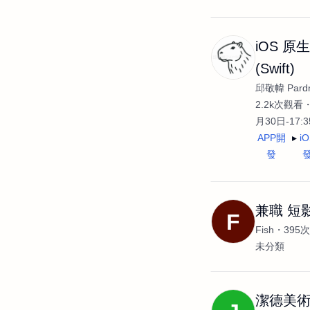
iOS 原
(Swift)
邱敬幃 Pardn
2.2k次觀看
月30日-17:
APP開
i
發
兼職 短
F
Fish
395
未分類
潔德美