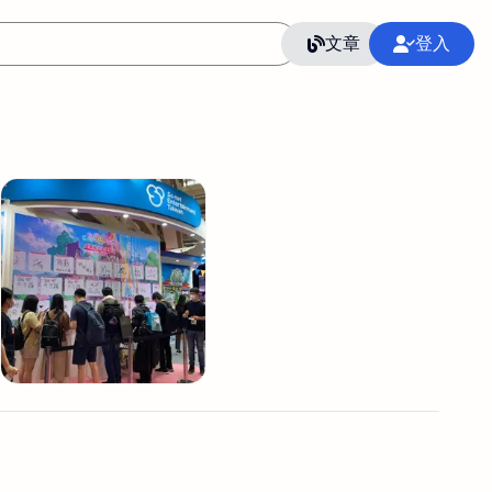
文章
登入
作
語言
整合行銷公關
冷凍空調安裝維修保養
SEO
CRM
GoogleAnalytics
整合行銷策略
接案
照片後製修圖
創業
Excel
CI醫學論文寫作投稿
Flutter
后期师酱汁
模渲染
Solidworks
插畫
攝影
設計
動畫製作
服務項目
室內設計裝修
st剪輯
品牌導航專家
3D製圖設計
影音剪輯