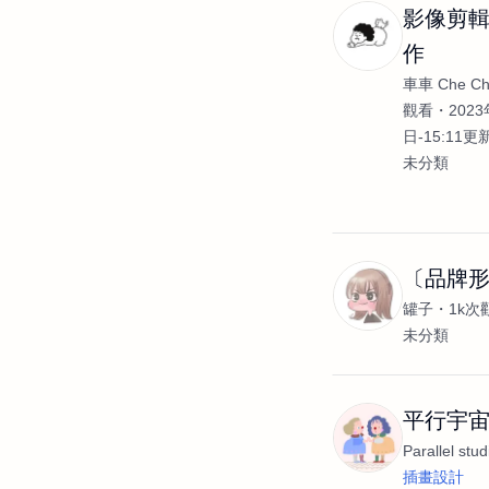
影像剪輯
作
車車 Che C
觀看
2023
日-15:11更
未分類
〔品牌
罐子
1k次
未分類
平行宇宙 Pa
Parallel stud
插畫設計