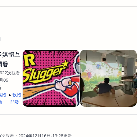
文案
AI應用
AI
網頁設計
軟體開發
網站架設網頁製
/多媒體互
設計
平面設計師
AI影片製作
P圖改圖修圖
廣告操作
開發
程式
商業攝影
廣告行銷服務
室內設計
網站開發
622次觀看
WordPress網站架設與網站維護救援
生產設計
網頁製作
S
月05
新
手
影像設計
視覺設計
自我介紹
業務外包
設計建
媒體
軟體
計
電商自媒體平面設計
長篇文案短
影片製作
長篇文案
動
開發
開發
龔之聲
品牌設計
工程製圖
影像製作剪輯調色podca
產品設計
遊戲開發
網站架設
作
4k次觀看
2024年12月16日-13:28更新