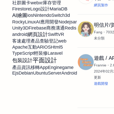
webxr
社群圖卡
庫存管理
網頁製作
Firestore
MariaDB
Logo設計
AI繪圖
ios
NintendoSwitch
3d
RockyLinux
Nodejs
ar
AI應用開發
明信片/
Unity3D
Firebase
Redis
商務溝通
Fang
70
網頁設計
android
Swift
VR
未分類
web
客速處理
產品查驗登記
Apache
AR
iOS
Html5
互動
TypeScript
Laravel
輕裝修
遊戲 / A
平面設計
包裝設計
Frannie
2
AppEngine
game
產品資訊移轉
2024年02月2
Ejs
Debian
UbuntuServer
Android
更新
遊戲開發