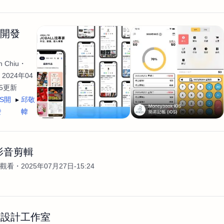
生開發
 Chiu
2024年04
35更新
OS開
邱敬
發
幃
影音剪輯
次觀看
2025年07月27日-15:24
術設計工作室