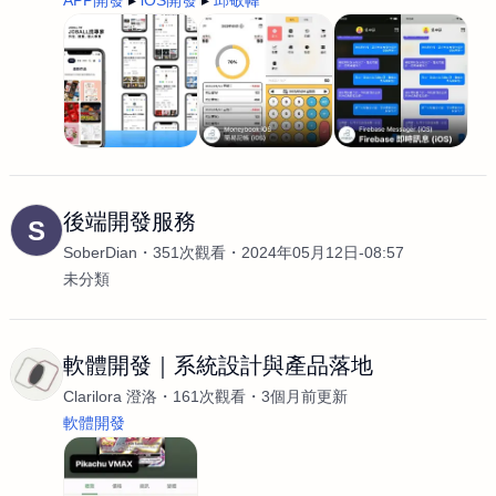
APP開發
iOS開發
邱敬幃
後端開發服務
S
SoberDian
351次觀看
2024年05月12日-08:57
未分類
軟體開發｜系統設計與產品落地
Clarilora 澄洛
161次觀看
3個月前更新
軟體開發