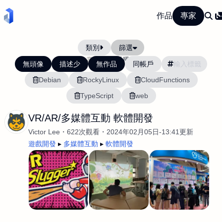
作品
專家
類別
篩選
當前排序:
活躍度
無頭像
描述少
無作品
同帳戶
Debian
RockyLinux
CloudFunctions
TypeScript
web
VR/AR/多媒體互動 軟體開發
Victor Lee
622次觀看
2024年02月05日-13:41更新
遊戲開發
多媒體互動
軟體開發