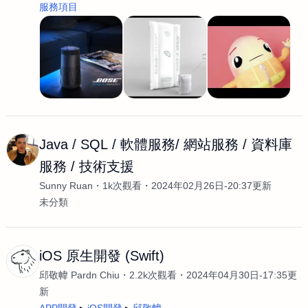
服務項目
Java / SQL / 軟體服務/ 網站服務 / 資料庫
服務 / 技術支援
Sunny Ruan
1k次觀看
2024年02月26日-20:37更新
未分類
iOS 原生開發 (Swift)
邱敬幃 Pardn Chiu
2.2k次觀看
2024年04月30日-17:35更
新