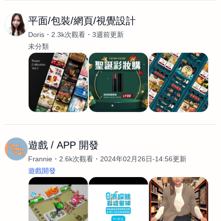
平面/包裝/網頁/視覺設計
Doris
2.3k次觀看
3週前更新
未分類
遊戲 / APP 開發
Frannie
2.6k次觀看
2024年02月26日-14:56更新
遊戲開發