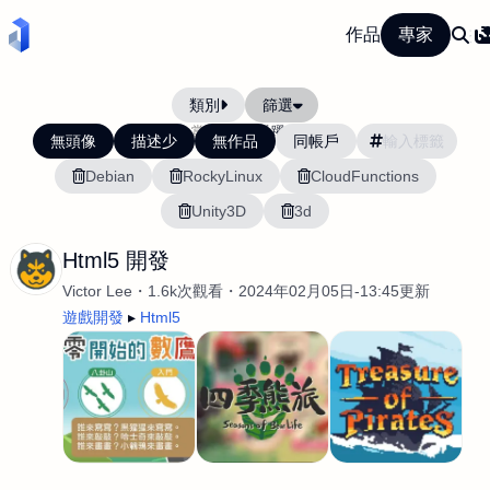
作品
專家
類別
篩選
當前排序:
活躍度
無頭像
描述少
無作品
同帳戶
Debian
RockyLinux
CloudFunctions
Unity3D
3d
Html5 開發
Victor Lee
1.6k次觀看
2024年02月05日-13:45更新
遊戲開發
Html5