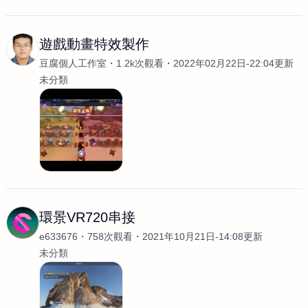
遊戲動畫特效製作
豆腐個人工作室
1.2k次觀看
2022年02月22日-22:04更新
未分類
環景VR720串接
e633676
758次觀看
2021年10月21日-14:08更新
未分類