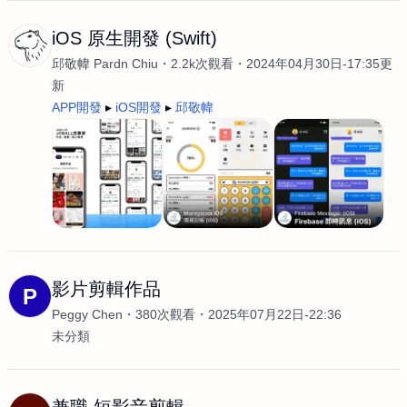
iOS 原生開發 (Swift)
邱敬幃 Pardn Chiu
2.2k次觀看
2024年04月30日-17:35更
新
APP開發
iOS開發
邱敬幃
影片剪輯作品
P
Peggy Chen
380次觀看
2025年07月22日-22:36
未分類