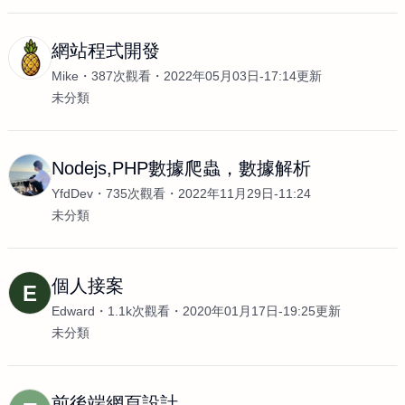
網站程式開發
Mike
387次觀看
2022年05月03日-17:14更新
未分類
Nodejs,PHP數據爬蟲，數據解析
YfdDev
735次觀看
2022年11月29日-11:24
未分類
個人接案
E
Edward
1.1k次觀看
2020年01月17日-19:25更新
未分類
前後端網頁設計