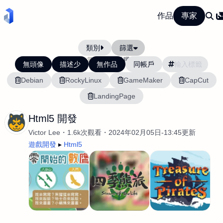
作品
專家
類別
篩選
當前排序:
活躍度
無頭像
描述少
無作品
同帳戶
Debian
RockyLinux
GameMaker
CapCut
LandingPage
Html5 開發
Victor Lee
1.6k次觀看
2024年02月05日-13:45更新
遊戲開發
Html5