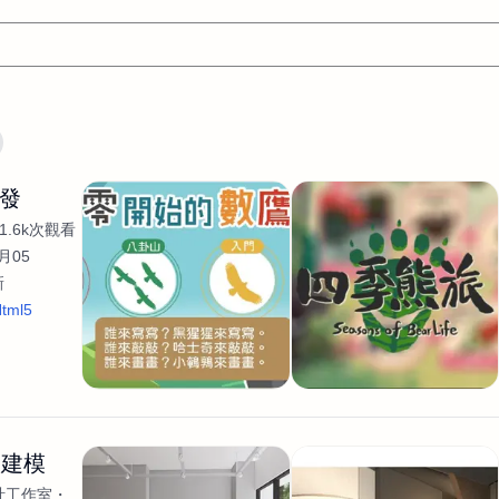
翻譯
文案
AI
網頁設計
軟體開發
網站架設網頁製
開發
設計
平面設計師
AI影片製作
P圖改圖修圖
廣告操作
1.6k次觀看
程式
商業攝影
廣告行銷服務
室內設計
網站開發
月05
新
WordPress網站架設與網站維護救援
生產設計
網頁製作
S
tml5
手
影像設計
視覺設計
自我介紹
業務外包
設計建
計
電商自媒體平面設計
長篇文案短
影片製作
長篇文案
開發
龔之聲
品牌設計
工程製圖
影像製作剪輯調色podca
產品設計
遊戲開發
網站架設
間建模
計工作室