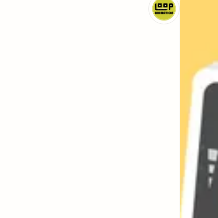
動
畫
路
製
波
作
動
畫
工
作
室
1
k
次
觀
看
2
0
2