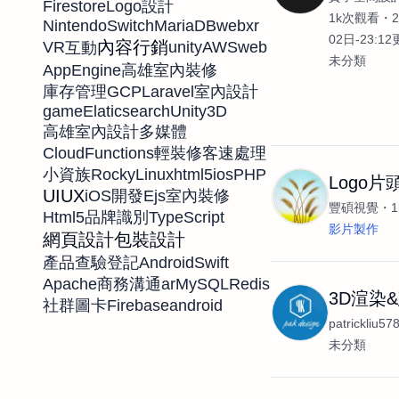
Firestore
Logo設計
1k次觀看
NintendoSwitch
MariaDB
webxr
02日-23:1
內容行銷
VR
unity
AWS
web
互動
未分類
AppEngine
高雄室內裝修
GCP
Laravel
庫存管理
室內設計
game
Elaticsearch
Unity3D
高雄室內設計
多媒體
CloudFunctions
輕裝修
客速處理
RockyLinux
html5
ios
PHP
小資族
Logo片
UIUX
Ejs
iOS開發
室內裝修
豐碩視覺
Html5
TypeScript
品牌識別
影片製作
網頁設計
包裝設計
Android
Swift
產品查驗登記
Apache
ar
MySQL
Redis
商務溝通
3D渲染&
Firebase
android
社群圖卡
patrickliu57
未分類