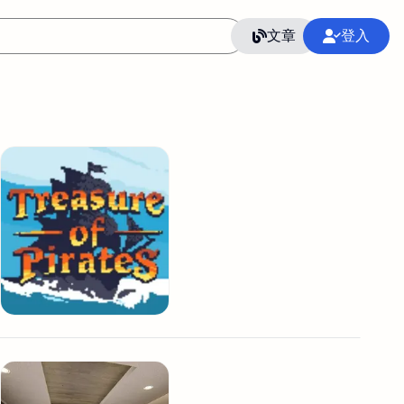
文章
登入
作
語言
整合行銷公關
冷凍空調安裝維修保養
SEO
CRM
GoogleAnalytics
整合行銷策略
接案
照片後製修圖
創業
Excel
CI醫學論文寫作投稿
Flutter
后期师酱汁
模渲染
Solidworks
插畫
攝影
設計
動畫製作
服務項目
室內設計裝修
st剪輯
品牌導航專家
3D製圖設計
影音剪輯