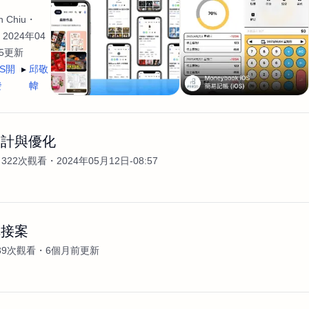
 Chiu
2024年04
35更新
OS開
邱敬
發
幃
設計與優化
322次觀看
2024年05月12日-08:57
輯接案
39次觀看
6個月前更新