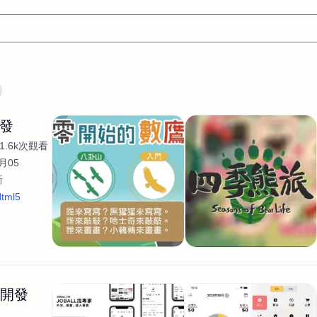
翻譯
文案
AI
網頁設計
軟體開發
網站架設網頁製
開發
設計
平面設計師
AI影片製作
P圖改圖修圖
廣告操作
1.6k次觀看
程式
商業攝影
廣告行銷服務
室內設計
網站開發
月05
新
WordPress網站架設與網站維護救援
生產設計
網頁製作
S
tml5
手
影像設計
視覺設計
自我介紹
業務外包
設計建
計
電商自媒體平面設計
長篇文案短
影片製作
長篇文案
開發
龔之聲
品牌設計
工程製圖
影像製作剪輯調色podca
產品設計
遊戲開發
網站架設
生開發