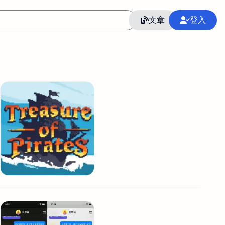
文章
登入
作
語言
整合行銷公關
冷凍空調安裝維修保養
SEO
CRM
GoogleAnalytics
整合行銷策略
接案
照片後製修圖
創業
Excel
CI醫學論文寫作投稿
Flutter
后期师酱汁
模渲染
Solidworks
插畫
攝影
設計
動畫製作
服務項目
室內設計裝修
st剪輯
品牌導航專家
3D製圖設計
影音剪輯