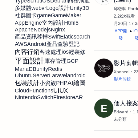
TypeScript
iOS
Debian
商務溝通
web
vr
Unity3D
多媒體
Logo設計
邱敬幃 Pardn
game
GameMaker
社群圖卡
2.2k次觀看
AppEngine
Html5
室內設計
月30日-17:
Apache
Nodejs
Nginx
APP開
i
Swift
Elaticsearch
產品資訊移轉
發
AWS
Android
產品查驗登記
內容行銷
ios
客速處理
輕裝修
平面設計
GCP
庫存管理
影片剪
MariaDB
unity
Redis
Xpencel
2
UbuntuServer
Laravel
android
影片剪輯
包裝設計
AI繪圖
PHP
小資族
UIUX
CloudFunctions
NintendoSwitch
Firestore
AR
個人接
E
Edward
1
未分類