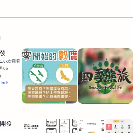
文案
AI應用
AI
網頁設計
軟體開發
網站架設網頁製
開發
設計
平面設計師
AI影片製作
P圖改圖修圖
廣告操作
1.6k次觀看
程式
商業攝影
廣告行銷服務
室內設計
網站開發
月05
新
WordPress網站架設與網站維護救援
生產設計
網頁製作
S
tml5
手
影像設計
視覺設計
自我介紹
業務外包
設計建
計
電商自媒體平面設計
長篇文案短
影片製作
長篇文案
開發
龔之聲
品牌設計
工程製圖
影像製作剪輯調色podca
產品設計
遊戲開發
網站架設
生開發