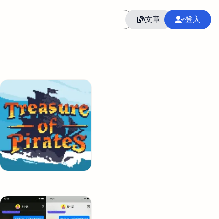
文章
登入
作
語言
整合行銷公關
冷凍空調安裝維修保養
SEO
CRM
GoogleAnalytics
整合行銷策略
接案
照片後製修圖
創業
Excel
CI醫學論文寫作投稿
Flutter
后期师酱汁
模渲染
Solidworks
插畫
攝影
設計
動畫製作
服務項目
室內設計裝修
st剪輯
品牌導航專家
3D製圖設計
影音剪輯