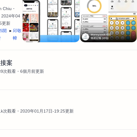
 Chiu
2024年04
35更新
OS開
邱敬
發
幃
輯接案
39次觀看
6個月前更新
案
.1k次觀看
2020年01月17日-19:25更新